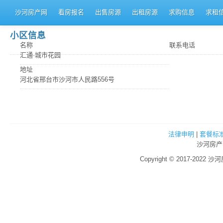
沙河房产网
看房报名
出售房源
出租房源
求购信息
求租
小区信息
名称
联系电话
汇通·城市花园
地址
河北省邢台市沙河市人民路556号
法律申明
|
套餐标
沙河房产
Copyright © 2017-2022 沙河房